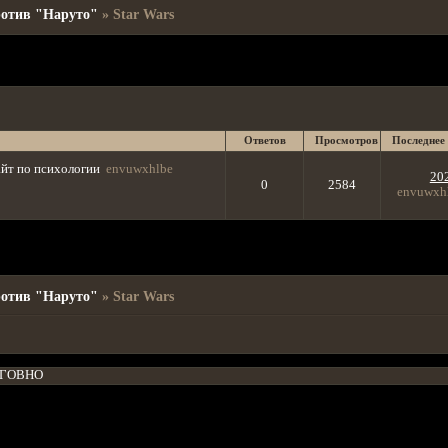
ротив "Наруто"
»
Star Wars
Ответов
Просмотров
Последнее
йт по психологии
envuwxhlbe
20
0
2584
envuwxh
ротив "Наруто"
»
Star Wars