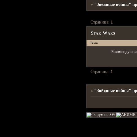
»
"Звёздные войны" п
Страница:
1
Star Wars
Тема
Рекомендую са
Страница:
1
»
"Звёздные войны" п